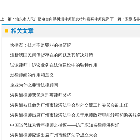
上一篇：
汕头市人民广播电台向洪树涌律师颁发特约嘉宾律师奖牌
下一篇：
安徽省界
相关文章
快播案：技术不是犯罪的挡箭牌
浅析我国民间借贷存在的问题及其解决对策
试论律师非诉讼业务在法治建设中的独特作用
发律师函的作用和意义
企业为什么要请法律顾问
洪树涌律师获优秀刑辩律师奖杯
洪树涌被任命为广州市经济法学会对外交流工作委员会副主任
洪树涌律师出席广州市经济法学会关于承接政府职能转移和购买服
中国当代优秀青年律师之楷模——访广东知名律师洪树涌
洪树涌律师应邀出席广州市经济法学成立大会