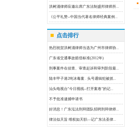
洪树涌律师应邀出席广东法制盛邦律师所...
《公平礼赞--中国当代著名律师经典案例...
点击排行
热烈祝贺洪树涌律师当选为广州市律师协...
广东省交通事故赔偿标准(2012年)
刑事案件在侦查、审查起诉和审判阶段最...
陆丰甲子港2吨冰毒案 . 头号通辑犯被抓...
汕头电视台“今日视线--打开案卷”的记...
不予批准逮捕申请书
好消息！广东泓法刑辩团队招聘刑辩律师...
律法似天旨 维权如天职—记广东法圣律...