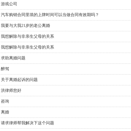
游戏公司
汽车购销合同里填的上牌时间可以当做合同有效期吗？
我要与大我21岁的老公离婚
我想解除与非亲生父母的关系
我想解除与非亲生父母的关系
求助离婚问题
醉驾
关于离婚起诉的问题
洪律师您好
咨询
离婚
请求律师帮我解决下这个问题