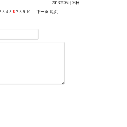
2013年05月03日
2
3
4
5
6
7
8
9
10
...
下一页
尾页