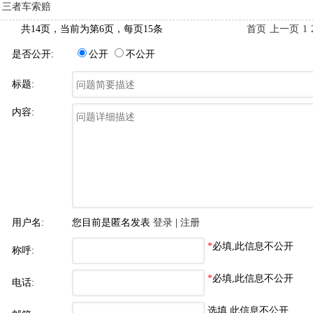
三者车索赔
共14页，当前为第6页，每页15条
首页
上一页
1
是否公开:
公开
不公开
标题:
内容:
用户名:
您目前是匿名发表
登录
|
注册
*
必填,此信息不公开
称呼:
*
必填,此信息不公开
电话:
选填,此信息不公开