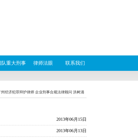
团队重大刑事
律师法眼
联系我们
案件
广州经济犯罪辩护律师 企业刑事合规法律顾问 洪树涌
2013年06月15日
2013年06月13日