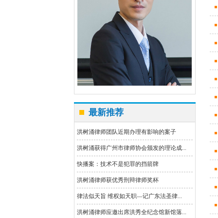
最新推荐
洪树涌律师团队近期办理有影响的案子
洪树涌获得广州市律师协会颁发的理论成...
快播案：技术不是犯罪的挡箭牌
洪树涌律师获优秀刑辩律师奖杯
律法似天旨 维权如天职—记广东法圣律...
洪树涌律师应邀出席洪秀全纪念馆新馆落...