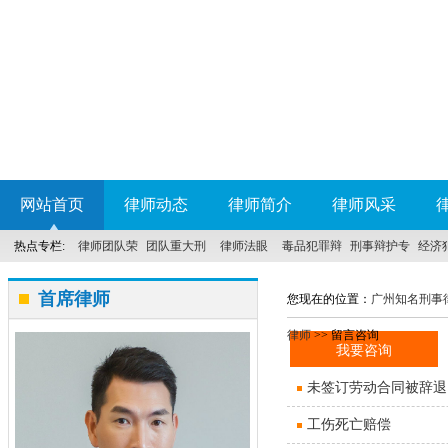
网站首页
律师动态
律师简介
律师风采
热点专栏:
律师团队荣
团队重大刑
律师法眼
毒品犯罪辩
刑事辩护专
经济
誉
事案件
护
科
首席律师
您现在的位置：
广州知名刑事
律师
>> 留言咨询
未签订劳动合同被辞退
工伤死亡赔偿