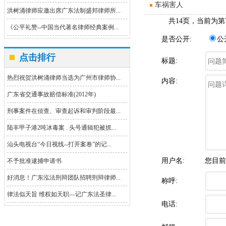
车祸害人
洪树涌律师应邀出席广东法制盛邦律师所...
共14页，当前为第
《公平礼赞--中国当代著名律师经典案例...
是否公开:
公
点击排行
标题:
热烈祝贺洪树涌律师当选为广州市律师协...
内容:
广东省交通事故赔偿标准(2012年)
刑事案件在侦查、审查起诉和审判阶段最...
陆丰甲子港2吨冰毒案 . 头号通辑犯被抓...
汕头电视台“今日视线--打开案卷”的记...
用户名:
您目
不予批准逮捕申请书
好消息！广东泓法刑辩团队招聘刑辩律师...
称呼:
律法似天旨 维权如天职—记广东法圣律...
电话: