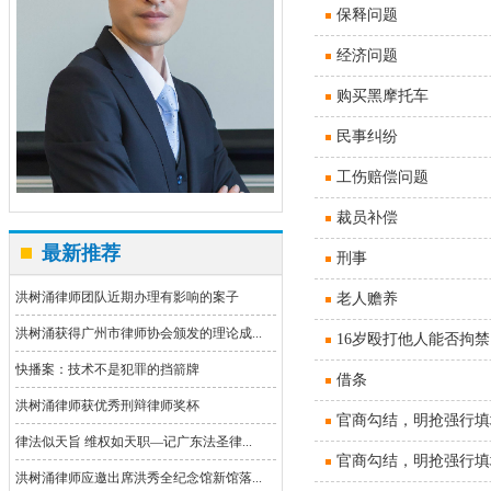
保释问题
经济问题
购买黑摩托车
民事纠纷
工伤赔偿问题
裁员补偿
最新推荐
刑事
洪树涌律师团队近期办理有影响的案子
老人赡养
洪树涌获得广州市律师协会颁发的理论成...
16岁殴打他人能否拘禁
快播案：技术不是犯罪的挡箭牌
借条
洪树涌律师获优秀刑辩律师奖杯
官商勾结，明抢强行填
律法似天旨 维权如天职—记广东法圣律...
官商勾结，明抢强行填
洪树涌律师应邀出席洪秀全纪念馆新馆落...