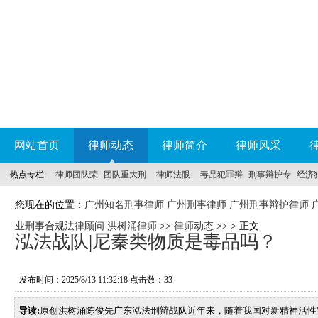
网站首页
律师动态
律师简介
律师风采
热点专栏:
律师团队荣
团队重大刑
律师法眼
毒品犯罪辩
刑事辩护专
经济
誉
事案件
护
科
您现在的位置：
广州知名刑事律师 广州刑事律师 广州刑事辩护律师 
业刑事合规法律顾问 洪树涌律师
>>
律师动态
>> > 正文
泓法战队|尼秦类物质是毒品吗？
发布时间：2025/8/13 11:32:18 点击数：
33
导读:
原创洪树涌陈俊先广东泓法刑辩战队近年来，随着我国对新精神活性