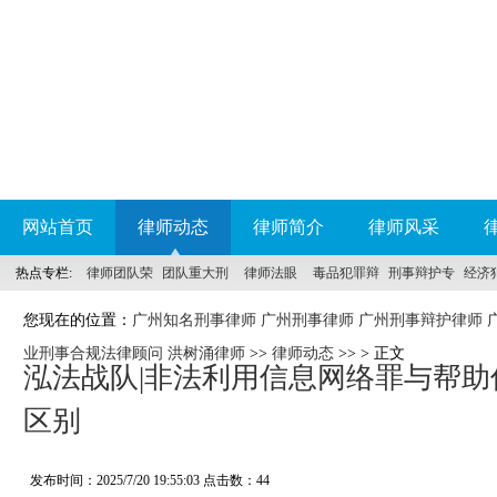
网站首页
律师动态
律师简介
律师风采
热点专栏:
律师团队荣
团队重大刑
律师法眼
毒品犯罪辩
刑事辩护专
经济
誉
事案件
护
科
您现在的位置：
广州知名刑事律师 广州刑事律师 广州刑事辩护律师 
业刑事合规法律顾问 洪树涌律师
>>
律师动态
>> > 正文
泓法战队|非法利用信息网络罪与帮
区别
发布时间：2025/7/20 19:55:03 点击数：
44