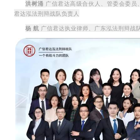
广信君达高级合伙人、管委会委员
洪树涌
君达泓法刑辩战队负责人
广信君达执业律师、广东泓法刑辩战
杨 航