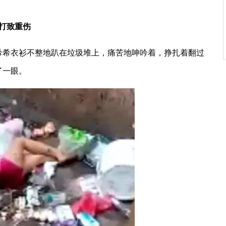
打致重伤
希希衣衫不整地趴在垃圾堆上，痛苦地呻吟着，挣扎着翻过
了一眼。