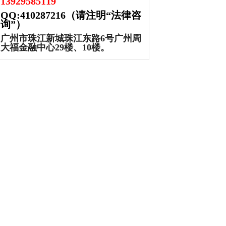
13929585119
QQ:410287216
（请注明“法律咨
询”）
广州市珠江新城珠江东路6号广州周
大福金融中心29楼、10楼。