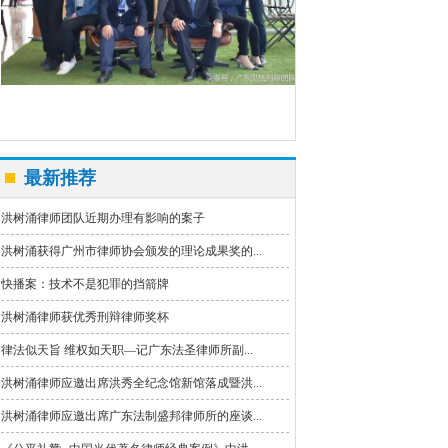
最新推荐
洪树涌律师团队近期办理有影响的案子
洪树涌获得广州市律师协会颁发的理论成果奖的...
快播案：技术不是犯罪的挡箭牌
洪树涌律师获优秀刑辩律师奖杯
律法似天旨 维权如天职—记广东法圣律师所副...
洪树涌律师应邀出席洪秀全纪念馆新馆落成暨洪...
洪树涌律师应邀出席广东法制盛邦律师所的座谈...