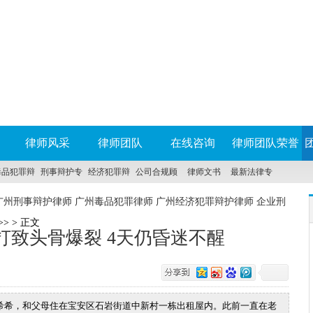
律师风采
律师团队
在线咨询
律师团队荣誉
毒品犯罪辩
刑事辩护专
经济犯罪辩
公司合规顾
律师文书
最新法律专
护
科
护
问
科
广州刑事辩护律师 广州毒品犯罪律师 广州经济犯罪辩护律师 企业刑
>> > 正文
打致头骨爆裂 4天仍昏迷不醒
希希，和父母住在宝安区石岩街道中新村一栋出租屋内。此前一直在老