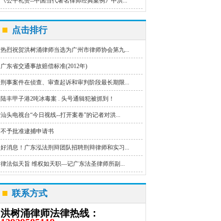
《公平礼赞--中国当代著名律师经典案例》中洪...
点击排行
热烈祝贺洪树涌律师当选为广州市律师协会第九...
广东省交通事故赔偿标准(2012年)
刑事案件在侦查、审查起诉和审判阶段最长期限...
陆丰甲子港2吨冰毒案 . 头号通辑犯被抓到！
汕头电视台“今日视线--打开案卷”的记者对洪...
不予批准逮捕申请书
好消息！广东泓法刑辩团队招聘刑辩律师和实习...
律法似天旨 维权如天职—记广东法圣律师所副...
联系方式
洪树涌律师法律热线：