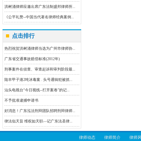
洪树涌律师应邀出席广东法制盛邦律师所...
《公平礼赞--中国当代著名律师经典案例...
点击排行
热烈祝贺洪树涌律师当选为广州市律师协...
广东省交通事故赔偿标准(2012年)
刑事案件在侦查、审查起诉和审判阶段最...
陆丰甲子港2吨冰毒案 . 头号通辑犯被抓...
汕头电视台“今日视线--打开案卷”的记...
不予批准逮捕申请书
好消息！广东泓法刑辩团队招聘刑辩律师...
律法似天旨 维权如天职—记广东法圣律...
律师动态
律师简介
律师