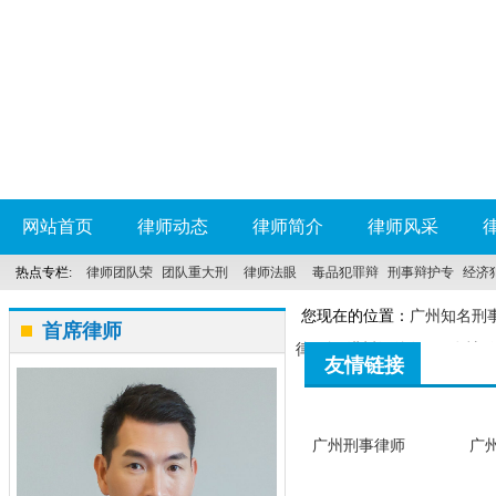
网站首页
律师动态
律师简介
律师风采
热点专栏:
律师团队荣
团队重大刑
律师法眼
毒品犯罪辩
刑事辩护专
经济
誉
事案件
护
科
您现在的位置：
广州知名刑
首席律师
律顾问 洪树涌律师
>> 友情
友情链接
广州刑事律师
广