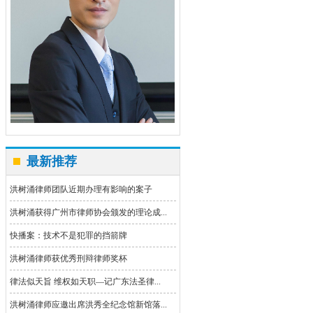
最新推荐
洪树涌律师团队近期办理有影响的案子
洪树涌获得广州市律师协会颁发的理论成...
快播案：技术不是犯罪的挡箭牌
洪树涌律师获优秀刑辩律师奖杯
律法似天旨 维权如天职—记广东法圣律...
洪树涌律师应邀出席洪秀全纪念馆新馆落...