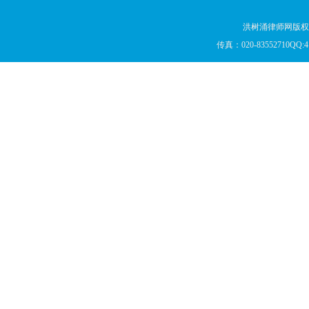
洪树涌律师网版权所
传真：020-83552710