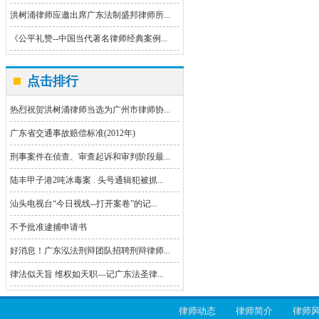
洪树涌律师应邀出席广东法制盛邦律师所...
《公平礼赞--中国当代著名律师经典案例...
点击排行
热烈祝贺洪树涌律师当选为广州市律师协...
广东省交通事故赔偿标准(2012年)
刑事案件在侦查、审查起诉和审判阶段最...
陆丰甲子港2吨冰毒案 . 头号通辑犯被抓...
汕头电视台“今日视线--打开案卷”的记...
不予批准逮捕申请书
好消息！广东泓法刑辩团队招聘刑辩律师...
律法似天旨 维权如天职—记广东法圣律...
律师动态
律师简介
律师