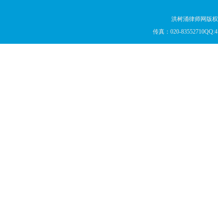
洪树涌律师网版权所
传真：020-83552710