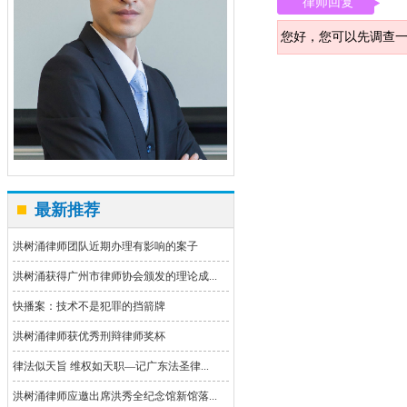
律师回复
您好，您可以先调查
最新推荐
洪树涌律师团队近期办理有影响的案子
洪树涌获得广州市律师协会颁发的理论成...
快播案：技术不是犯罪的挡箭牌
洪树涌律师获优秀刑辩律师奖杯
律法似天旨 维权如天职—记广东法圣律...
洪树涌律师应邀出席洪秀全纪念馆新馆落...