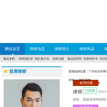
网站首页
律师动态
律师简介
律师风采
热点专栏:
律师团队荣
团队重大刑
律师法眼
毒品犯罪辩
刑事辩护专
经济
誉
事案件
护
科
首席律师
您现在的位置：
广州知名刑事
律师
>> 留言咨询
咨询问题
已回复
律师
2014/11
你好，我是卖布料的给