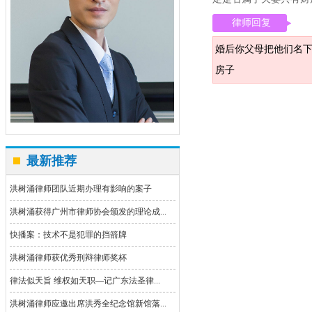
律师回复
婚后你父母把他们名
房子
最新推荐
洪树涌律师团队近期办理有影响的案子
洪树涌获得广州市律师协会颁发的理论成...
快播案：技术不是犯罪的挡箭牌
洪树涌律师获优秀刑辩律师奖杯
律法似天旨 维权如天职—记广东法圣律...
洪树涌律师应邀出席洪秀全纪念馆新馆落...