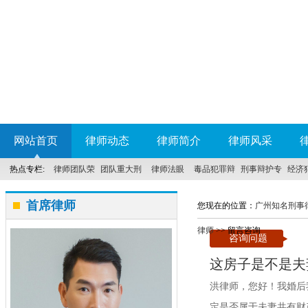
网站首页
律师动态
律师简介
律师风采
热点专栏:
律师团队荣
团队重大刑
律师法眼
毒品犯罪辩
刑事辩护专
经济
誉
事案件
护
科
首席律师
您现在的位置：
广州知名刑事
律师
>> 留言咨询
咨询问题
这房子是不是夫
洪律师，您好！我婚后
定是否属于夫妻共有财