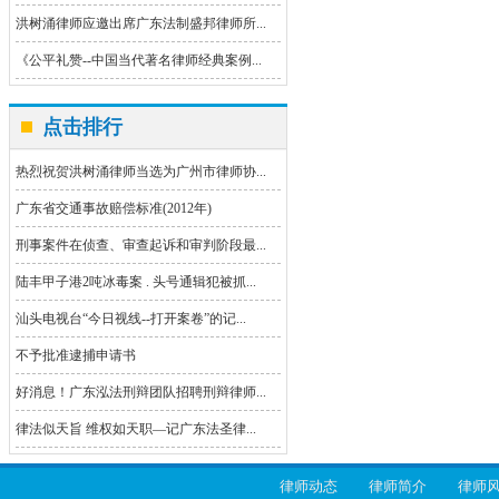
洪树涌律师应邀出席广东法制盛邦律师所...
《公平礼赞--中国当代著名律师经典案例...
点击排行
热烈祝贺洪树涌律师当选为广州市律师协...
广东省交通事故赔偿标准(2012年)
刑事案件在侦查、审查起诉和审判阶段最...
陆丰甲子港2吨冰毒案 . 头号通辑犯被抓...
汕头电视台“今日视线--打开案卷”的记...
不予批准逮捕申请书
好消息！广东泓法刑辩团队招聘刑辩律师...
律法似天旨 维权如天职—记广东法圣律...
律师动态
律师简介
律师