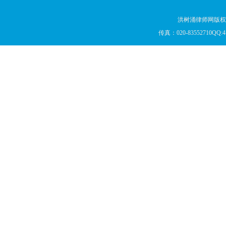
洪树涌律师网版权所
传真：020-83552710