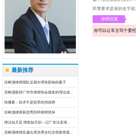
民警要求是谁的名字谁
律师回复
你可以让车主写个委
最新推荐
洪树涌律师团队近期办理有影响的案子
洪树涌获得广州市律师协会颁发的理论成...
快播案：技术不是犯罪的挡箭牌
洪树涌律师获优秀刑辩律师奖杯
律法似天旨 维权如天职—记广东法圣律...
洪树涌律师应邀出席洪秀全纪念馆新馆落...