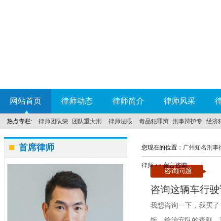
网站首页
律师动态
律师简介
律师风采
热点专栏:
律师团队荣
团队重大刑
律师法眼
毒品犯罪辩
刑事辩护专
经济
誉
事案件
护
科
首席律师
您现在的位置：
广州知名刑事
律师
>> 留言咨询
咨询问题
咨询这辆车行驶
我想咨询一下，我买了
饭，给治安队的查到，