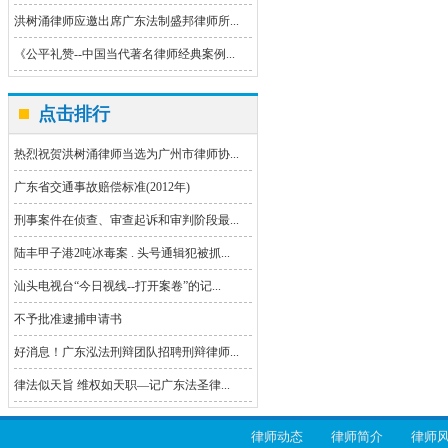
洪树涌律师应邀出席广东法制盛邦律师所...
《公平礼赞--中国当代著名律师经典案例...
点击排行
热烈祝贺洪树涌律师当选为广州市律师协...
广东省交通事故赔偿标准(2012年)
刑事案件在侦查、审查起诉和审判阶段最...
陆丰甲子港2吨冰毒案 . 头号通辑犯被抓...
汕头电视台“今日视线--打开案卷”的记...
不予批准逮捕申请书
好消息！广东泓法刑辩团队招聘刑辩律师...
律法似天旨 维权如天职—记广东法圣律...
律师动态
律师简介
律师