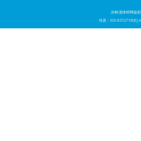
洪树涌律师网版权所
传真：020-83552710